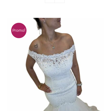
Nos mariés
Le blog d’Eloïse
Promo!
Notre boutique – Notre histoire
Prenez RDV