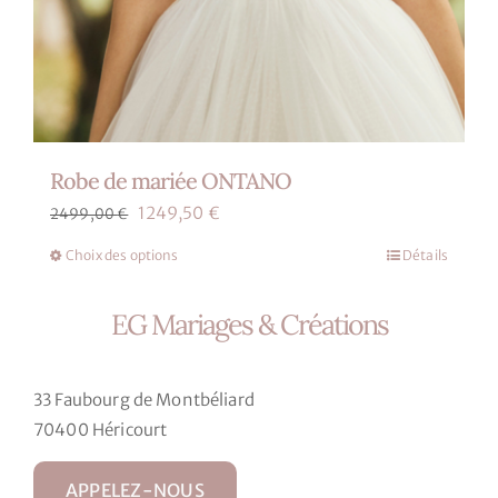
Robe de mariée ONTANO
Le
Le
1249,50
€
2499,00
€
prix
prix
Choix des options
Détails
Ce
initial
actuel
produit
était :
est :
EG Mariages & Créations
a
2499,00 €.
1249,50 €.
plusieurs
variations.
33 Faubourg de Montbéliard
Les
70400 Héricourt
options
peuvent
APPELEZ-NOUS