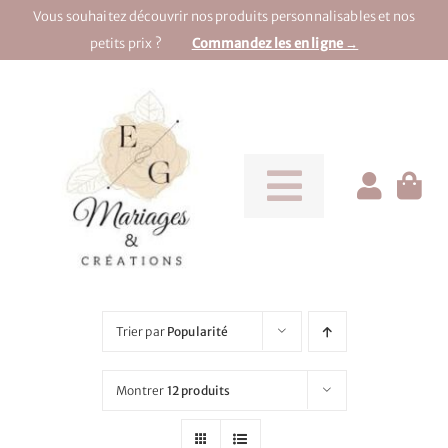
Passer
Vous souhaitez découvrir nos produits personnalisables et nos
au
petits prix ?
Commandez les en ligne →
contenu
Toggle
Navigati
Pour la mariée
Pour le marié
Trier par
Popularité
Pour une soirée
Montrer
12 produits