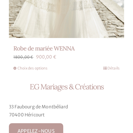
Robe de mariée WENNA
Le
Le
900,00
€
1800,00
€
prix
prix
Choix des options
Détails
Ce
initial
actuel
produit
était :
est :
EG Mariages & Créations
a
1800,00 €.
900,00 €.
plusieurs
variations.
33 Faubourg de Montbéliard
Les
70400 Héricourt
options
peuvent
APPELEZ-NOUS