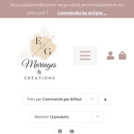
Passer
Vous souhaitez découvrir nos produits personnalisables et nos
au
petits prix ?
Commandez les en ligne →
contenu
Toggle
Navigati
Pour la mariée
Pour le marié
Trier par
Commande par défaut
Pour une soirée
Montrer
12 produits