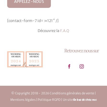
APPELEZ-NOUS
[contact-form-7 id= »121″ /]
Découvrez la
F.A.Q
Retrouvez nous sur
© Copyright 2018 - 2026
Conditions générales de vente
|
Mentions légales
|
Politique RGPD
| Un site
En bas de chez moi