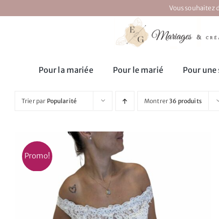
Passer
Vous souhaitez d
au
contenu
Pour la mariée
Pour le marié
Pour une 
Trier par
Popularité
Montrer
36 produits
Promo!