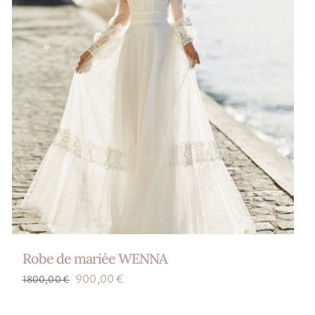
Robe de mariée WENNA
Le
Le
900,00
€
1800,00
€
prix
prix