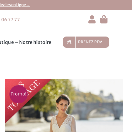
 les en ligne →
 06 77 77
tique – Notre histoire
PRENEZ RDV
Promo!