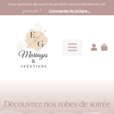
Passer
Vous souhaitez découvrir nos produits personnalisables et nos
au
petits prix ?
Commandez les en ligne →
contenu
Toggle
Navigati
Pour la mariée
Pour le marié
Pour une soirée
Découvrez nos robes de soirée