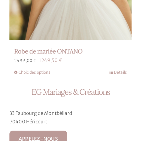
Robe de mariée ONTANO
Le
Le
1249,50
€
2499,00
€
prix
prix
Choix des options
Détails
Ce
initial
actuel
produit
était :
est :
EG Mariages & Créations
a
2499,00 €.
1249,50 €.
plusieurs
variations.
33 Faubourg de Montbéliard
Les
70400 Héricourt
options
peuvent
APPELEZ-NOUS