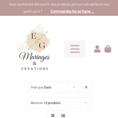
Passer
Vous souhaitez découvrir nos produits personnalisables et nos
au
petits prix ?
Commandez les en ligne →
contenu
Toggle
Navigati
Pour la mariée
Pour le marié
Trier par
Date
Pour une soirée
Montrer
12 produits