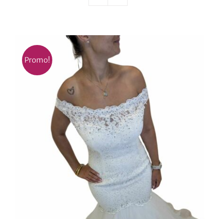
Nos mariés
Le blog d’Eloïse
Promo!
Notre boutique – Notre histoire
Prenez RDV