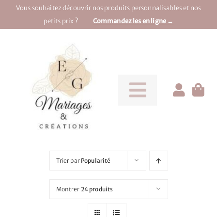
Passer
Vous souhaitez découvrir nos produits personnalisables et nos
au
petits prix ?
Commandez les en ligne →
contenu
Toggle
Navigati
Pour la mariée
Pour le marié
Trier par
Popularité
Pour une soirée
Montrer
24 produits