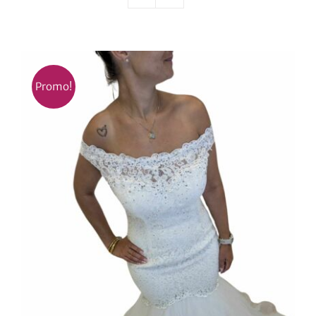
Nos mariés
Le blog d’Eloïse
Promo!
Notre boutique – Notre histoire
Prenez RDV