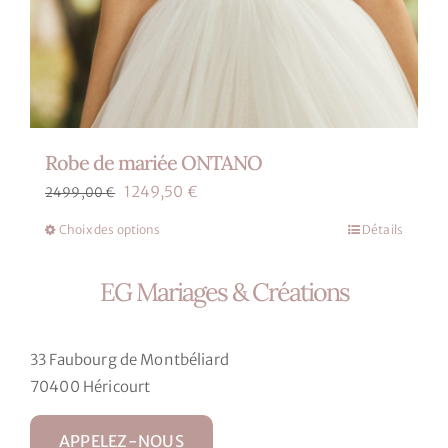
Robe de mariée ONTANO
Le
Le
1249,50
€
2499,00
€
prix
prix
Choix des options
Détails
Ce
initial
actuel
produit
était :
est :
EG Mariages & Créations
a
2499,00 €.
1249,50 €.
plusieurs
variations.
33 Faubourg de Montbéliard
Les
70400 Héricourt
options
peuvent
APPELEZ-NOUS