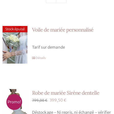
Nos mariés
Le blog d’Eloïse
Voile de mariée personnalisé
Stock épuisé
Notre boutique – Notre histoire
Tarif sur demande
Prenez RDV
Détails
Robe de mariée Sirène dentelle
Le
Le
399,50
€
799,00
€
Promo!
prix
prix
Déstockage - Ni repris, ni échangé - vérifier
initial
actuel