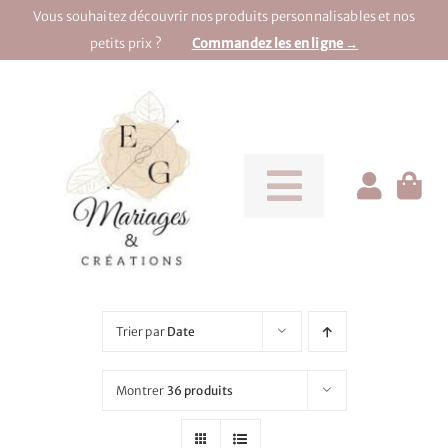
Passer
Vous souhaitez découvrir nos produits personnalisables et nos
au
petits prix ?
Commandez les en ligne →
contenu
Toggle
Navigati
Pour la mariée
Pour le marié
Trier par
Date
Pour une soirée
Montrer
36 produits