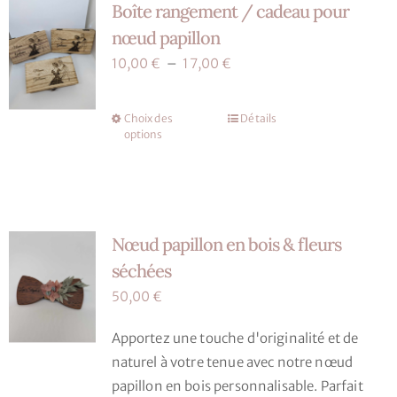
Boîte rangement / cadeau pour
Les
options
nœud papillon
peuvent
Plage
10,00
€
–
17,00
€
être
de
choisies
prix :
Choix des
Détails
Ce
sur
10,00 €
options
produit
la
à
a
page
17,00 €
plusieurs
du
variations.
produit
Nœud papillon en bois & fleurs
Les
options
séchées
peuvent
50,00
€
être
choisies
Apportez une touche d'originalité et de
sur
naturel à votre tenue avec notre nœud
la
papillon en bois personnalisable. Parfait