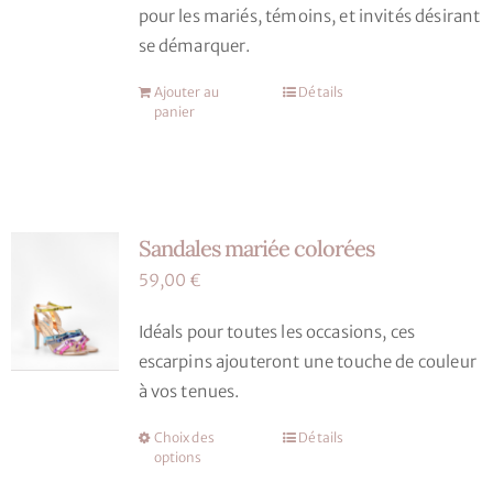
page
pour les mariés, témoins, et invités désirant
du
se démarquer.
produit
Ajouter au
Détails
panier
Sandales mariée colorées
59,00
€
Idéals pour toutes les occasions, ces
escarpins ajouteront une touche de couleur
à vos tenues.
Choix des
Détails
Ce
options
produit