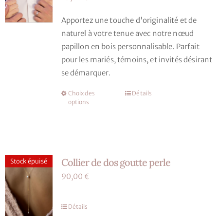
être
choisies
Apportez une touche d'originalité et de
sur
naturel à votre tenue avec notre nœud
la
papillon en bois personnalisable. Parfait
page
pour les mariés, témoins, et invités désirant
du
se démarquer.
produit
Choix des
Détails
Ce
options
produit
a
plusieurs
variations.
Collier de dos goutte perle
Les
Stock épuisé
options
90,00
€
peuvent
être
Détails
choisies