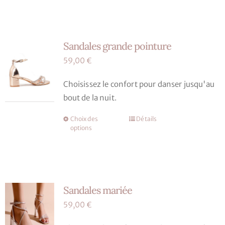
a
plusieurs
variations.
Sandales grande pointure
Les
options
59,00
€
peuvent
Choisissez le confort pour danser jusqu'au
être
bout de la nuit.
choisies
sur
Choix des
Détails
Ce
la
options
produit
page
a
du
plusieurs
produit
variations.
Sandales mariée
Les
options
59,00
€
peuvent