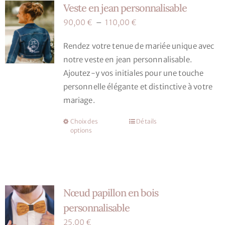
Veste en jean personnalisable
Les
produit
options
Plage
90,00
€
–
110,00
€
peuvent
de
Rendez votre tenue de mariée unique avec
être
prix :
notre veste en jean personnalisable.
choisies
90,00 €
Ajoutez-y vos initiales pour une touche
sur
à
personnelle élégante et distinctive à votre
la
110,00 €
mariage.
page
du
Choix des
Détails
Ce
produit
options
produit
a
plusieurs
variations.
Nœud papillon en bois
Les
options
personnalisable
peuvent
25,00
€