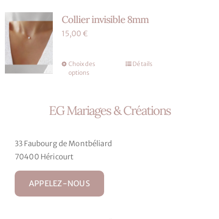
variations.
Collier invisible 8mm
Les
options
15,00
€
peuvent
être
Choix des
Détails
Ce
choisies
options
produit
sur
a
la
plusieurs
EG Mariages & Créations
page
variations.
du
Les
produit
33 Faubourg de Montbéliard
options
70400 Héricourt
peuvent
être
APPELEZ-NOUS
choisies
sur
la