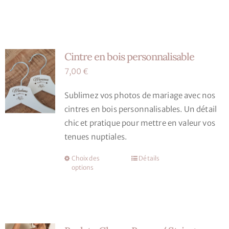
sur
la
page
du
Cintre en bois personnalisable
produit
7,00
€
Sublimez vos photos de mariage avec nos
cintres en bois personnalisables. Un détail
chic et pratique pour mettre en valeur vos
tenues nuptiales.
Choix des
Détails
Ce
options
produit
a
plusieurs
variations.