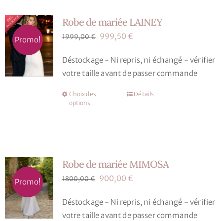
variations.
Robe de mariée LAINEY
Les
options
Le
Le
999,50
€
1999,00
€
Promo!
peuvent
prix
prix
Déstockage - Ni repris, ni échangé - vérifier
être
initial
actuel
votre taille avant de passer commande
choisies
était :
est :
sur
1999,00 €.
999,50 €.
Choix des
Détails
Ce
la
options
produit
page
a
du
plusieurs
produit
variations.
Robe de mariée MIMOSA
Les
options
Le
Le
900,00
€
1800,00
€
Promo!
peuvent
prix
prix
Déstockage - Ni repris, ni échangé - vérifier
être
initial
actuel
votre taille avant de passer commande
choisies
était :
est :