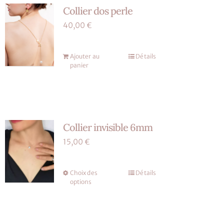
du
Collier dos perle
Les
produit
options
40,00
€
peuvent
être
Ajouter au
Détails
choisies
panier
sur
la
page
du
Collier invisible 6mm
produit
15,00
€
Choix des
Détails
Ce
options
produit
a
plusieurs