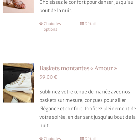
Choisissez le confort pour danser jusqu'au
être
bout de la nuit.
choisies
sur
Choix des
Détails
Ce
la
options
produit
page
a
du
plusieurs
produit
variations.
Baskets montantes « Amour »
Les
options
59,00
€
peuvent
Sublimez votre tenue de mariée avec nos
être
baskets sur mesure, conçues pour allier
choisies
élégance et confort. Profitez pleinement de
sur
votre soirée, en dansant jusqu'au bout de la
la
nuit.
page
du
Choix des
Détails
Ce