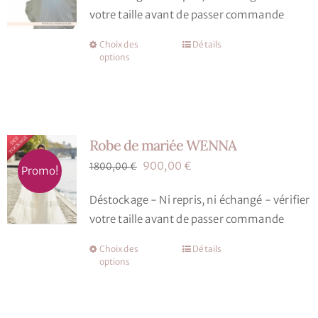
votre taille avant de passer commande
était :
est :
799,00 €.
399,50 €.
Choix des
Détails
Ce
options
produit
a
plusieurs
variations.
Robe de mariée WENNA
Les
options
Le
Le
900,00
€
1800,00
€
Promo!
peuvent
prix
prix
Déstockage - Ni repris, ni échangé - vérifier
être
initial
actuel
votre taille avant de passer commande
choisies
était :
est :
sur
1800,00 €.
900,00 €.
Choix des
Détails
Ce
la
options
produit
page
a
du
plusieurs
produit