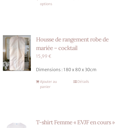
produit
options
produit
a
plusieurs
variations.
Housse de rangement robe de
Les
options
mariée – cocktail
peuvent
15,99
€
être
choisies
Dimensions : 180 x 80 x 30cm
sur
Ajouter au
Détails
la
panier
page
du
produit
T-shirt Femme « EVJF en cours »