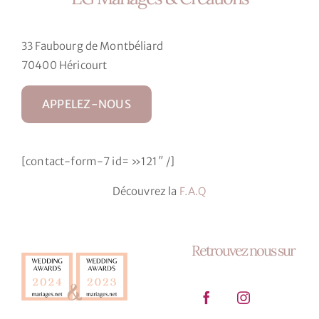
options
peuvent
33 Faubourg de Montbéliard
être
70400 Héricourt
choisies
sur
APPELEZ-NOUS
la
page
du
[contact-form-7 id= »121″ /]
produit
Découvrez la
F.A.Q
Retrouvez nous sur