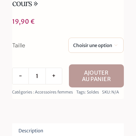
cours »
19,90
€
Taille

AJOUTER
AU PANIER
quantité
de
Catégories :
Accessoires femmes
Tags:
Soldes
SKU:
N/A
T-
shirt
Femme
"EVJF
en
Description