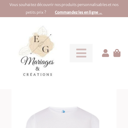
Passer
Vous souhaitez découvrir nos produits personnalisables et nos
au
petits prix ?
Commandez les en ligne →
contenu
Toggle
Navigati
Pour la mariée
Pour le marié
Pour une soirée