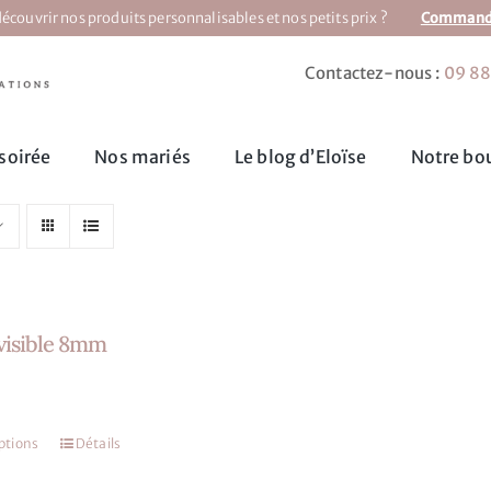
écouvrir nos produits personnalisables et nos petits prix ?
Commandez
Contactez-nous :
09 88
soirée
Nos mariés
Le blog d’Eloïse
Notre bou
nvisible 8mm
ptions
Détails
Ce
produit