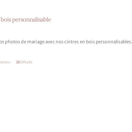
du
produit
 bois personnalisable
s photos de mariage avec nos cintres en bois personnalisables. 
ptions
Détails
Ce
produit
a
plusieurs
variations.
Les
options
peuvent
être