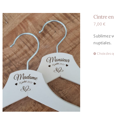
Cintre en
7,00
€
Sublimez vo
nuptiales.
Choix des o