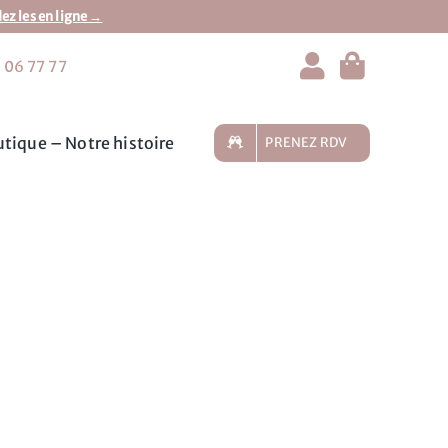
 les en ligne →
 06 77 77
tique – Notre histoire
PRENEZ RDV