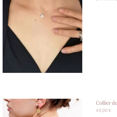
Collier d
40,00
€