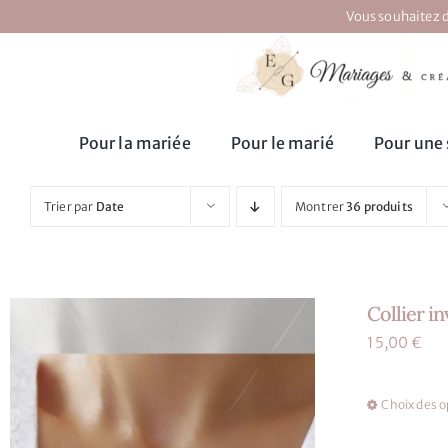
Passer
Vous souhaitez d
au
contenu
Pour la mariée
Pour le marié
Pour une 
Trier par
Date
Montrer
36 produits
Collier i
15,00
€
Choix des o