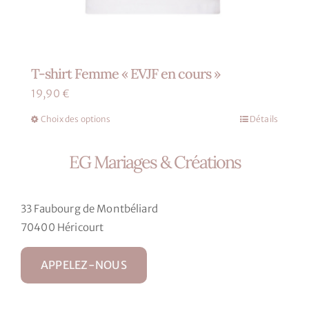
T-shirt Femme « EVJF en cours »
19,90
€
Choix des options
Détails
Ce
produit
EG Mariages & Créations
a
plusieurs
variations.
33 Faubourg de Montbéliard
Les
70400 Héricourt
options
peuvent
APPELEZ-NOUS
être
choisies
sur