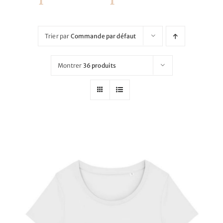
Nos mariés
Le blog d’Eloïse
Trier par
Commande par défaut
Notre boutique – Notre histoire
Montrer
36 produits
Prenez RDV