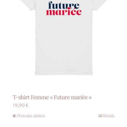
T-shirt Femme « Future mariée »
19,90
€
Choix des options
Détails
Ce
produit