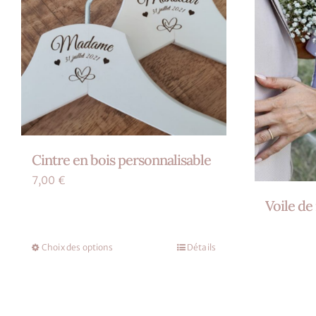
Cintre en bois personnalisable
7,00
€
Voile de
Choix des options
Détails
Ce
produit
a
plusieurs