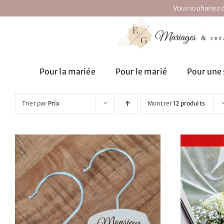
Passer
Vous souhaitez d
au
contenu
Pour la mariée
Pour le marié
Pour une 
Trier par
Prix
Montrer
12 produits