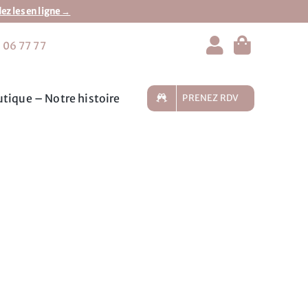
 les en ligne →
 06 77 77
tique – Notre histoire
PRENEZ RDV