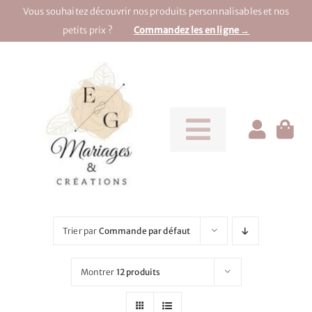
Passer
Vous souhaitez découvrir nos produits personnalisables et nos
au
petits prix ?
Commandez les en ligne →
contenu
Toggle
Navigati
Pour la mariée
Pour le marié
Trier par
Commande par défaut
Pour une soirée
Montrer
12 produits