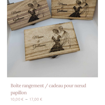
choisies
sur
la
page
du
produit
Boîte rangement / cadeau pour nœud
papillon
Plage
10,00
€
–
17,00
€