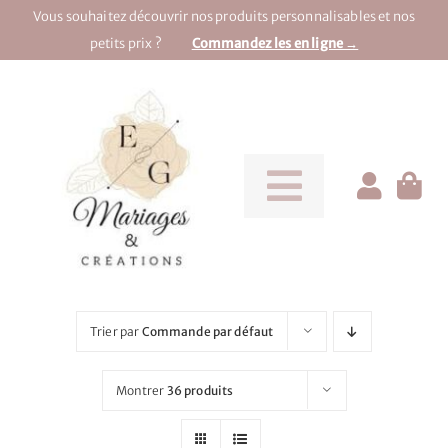
Passer
Vous souhaitez découvrir nos produits personnalisables et nos
au
petits prix ?
Commandez les en ligne →
contenu
Toggle
Navigati
Pour la mariée
Pour le marié
Trier par
Commande par défaut
Pour une soirée
Montrer
36 produits