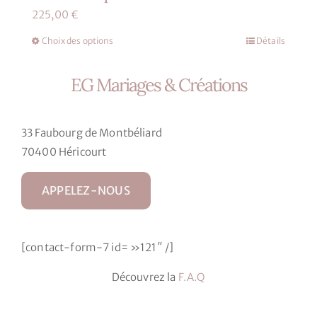
225,00
€
Choix des options
Détails
Ce
produit
EG Mariages & Créations
a
plusieurs
variations.
33 Faubourg de Montbéliard
Les
70400 Héricourt
options
peuvent
APPELEZ-NOUS
être
choisies
sur
[contact-form-7 id= »121″ /]
la
page
Découvrez la
F.A.Q
du
produit