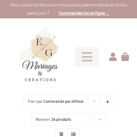
Passer
Vous souhaitez découvrir nos produits personnalisables et nos
au
petits prix ?
Commandez les en ligne →
contenu
Toggle
Navigati
Pour la mariée
Pour le marié
Trier par
Commande par défaut
Pour une soirée
Montrer
24 produits