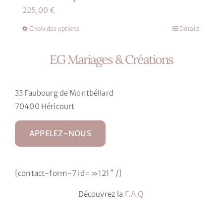
225,00
€
Choix des options
Détails
Ce
produit
EG Mariages & Créations
a
plusieurs
variations.
33 Faubourg de Montbéliard
Les
70400 Héricourt
options
peuvent
APPELEZ-NOUS
être
choisies
sur
[contact-form-7 id= »121″ /]
la
page
Découvrez la
F.A.Q
du
produit