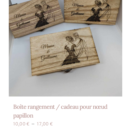
choisies
sur
la
page
du
produit
Boîte rangement / cadeau pour nœud
papillon
Plage
10,00
€
–
17,00
€