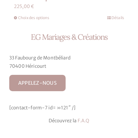
produit
225,00
€
Choix des options
Détails
Ce
produit
EG Mariages & Créations
a
plusieurs
variations.
33 Faubourg de Montbéliard
Les
70400 Héricourt
options
peuvent
APPELEZ-NOUS
être
choisies
sur
[contact-form-7 id= »121″ /]
la
page
Découvrez la
F.A.Q
du
produit