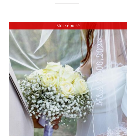
Nos mariés
Le blog d’Eloïse
Stock épuisé
Notre boutique – Notre histoire
Prenez RDV