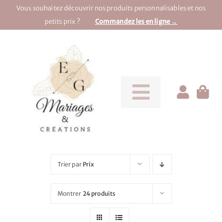
Passer
Vous souhaitez découvrir nos produits personnalisables et nos
au
petits prix ?
Commandez les en ligne →
contenu
Toggle
Navigati
Pour la mariée
Pour le marié
Trier par
Prix
Pour une soirée
Montrer
24 produits