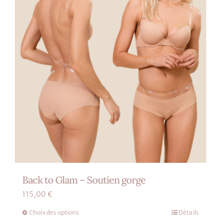
choisies
sur
la
page
du
produit
Back to Glam – Soutien gorge
115,00
€
Choix des options
Détails
Ce