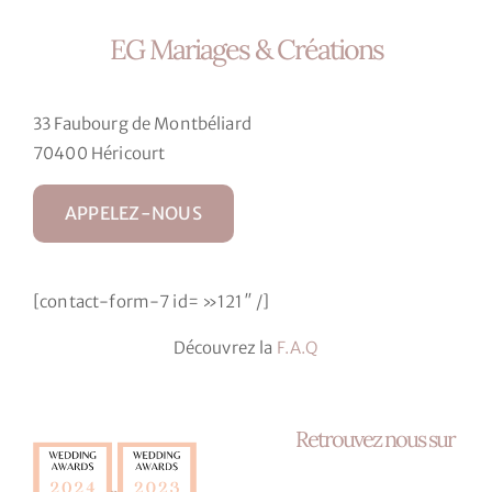
produit
EG Mariages & Créations
a
plusieurs
variations.
33 Faubourg de Montbéliard
Les
70400 Héricourt
options
peuvent
APPELEZ-NOUS
être
choisies
sur
[contact-form-7 id= »121″ /]
la
page
Découvrez la
F.A.Q
du
produit
Retrouvez nous sur