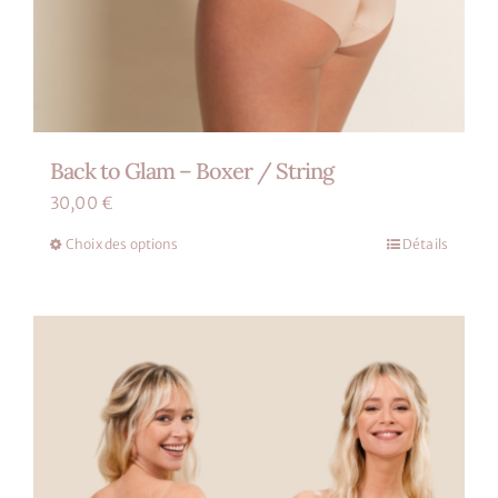
Back to Glam – Boxer / String
30,00
€
Choix des options
Détails
Ce
produit
a
plusieurs
variations.
Les
options
peuvent
être