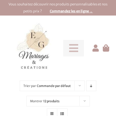
Passer
Vous souhaitez découvrir nos produits personnalisables et nos
au
petits prix ?
Commandez les en ligne →
contenu
Toggle
Navigati
Pour la mariée
Pour le marié
Trier par
Commande par défaut
Pour une soirée
Montrer
12 produits