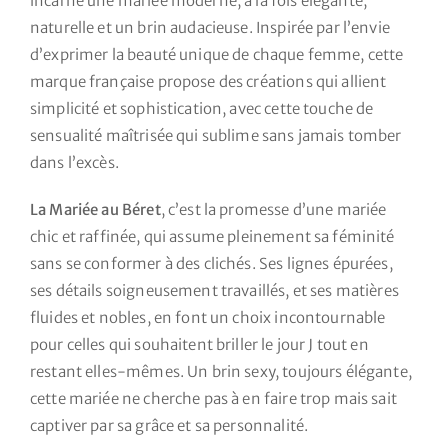
Nos mariés
incarne une mariée moderne, à la fois élégante,
naturelle et un brin audacieuse. Inspirée par l’envie
d’exprimer la beauté unique de chaque femme, cette
Le blog d’Eloïse
marque française propose des créations qui allient
simplicité et sophistication, avec cette touche de
Notre boutique – Notre histoire
sensualité maîtrisée qui sublime sans jamais tomber
dans l’excès.
Prenez RDV
La Mariée au Béret
, c’est la promesse d’une mariée
chic et raffinée, qui assume pleinement sa féminité
sans se conformer à des clichés. Ses lignes épurées,
ses détails soigneusement travaillés, et ses matières
fluides et nobles, en font un choix incontournable
pour celles qui souhaitent briller le jour J tout en
restant elles-mêmes. Un brin sexy, toujours élégante,
cette mariée ne cherche pas à en faire trop mais sait
captiver par sa grâce et sa personnalité.