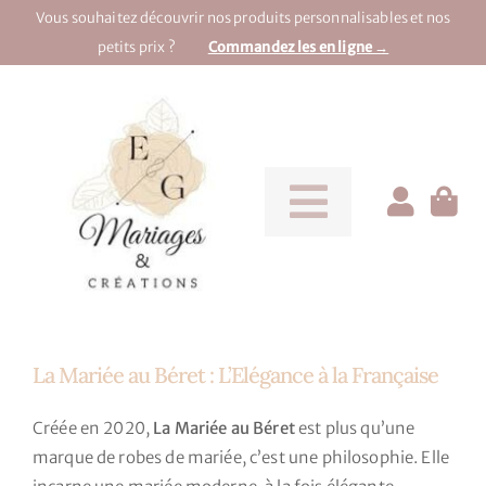
Passer
Vous souhaitez découvrir nos produits personnalisables et nos
au
petits prix ?
Commandez les en ligne →
contenu
Toggle
Navigati
Pour la mariée
Pour le marié
La Mariée au Béret : L’Elégance à la Française
Pour une soirée
Créée en 2020,
La Mariée au Béret
est plus qu’une
marque de robes de mariée, c’est une philosophie. Elle