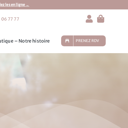
 les en ligne →
 06 77 77
tique – Notre histoire
PRENEZ RDV