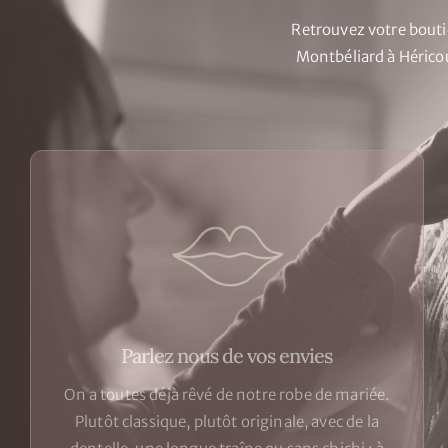
Retrouvez votre boutiq
Montbéliard à Héricou
Parlez nous de vos envies
On a toutes déjà rêvé de notre robe de mariée.
Plutôt classique, plutôt originale, avec de la