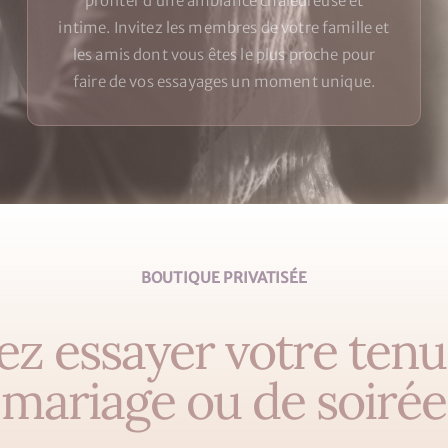
profiter d’une ambiance chaleureuse et
intime. Invitez les membres de votre famille et
les amis dont vous êtes le plus proche pour
faire de vos essayages un moment unique.
BOUTIQUE PRIVATISÉE
ez essayer votre tenu
mariage ou de soirée