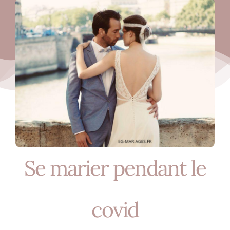
Nos mariés
Le blog d’Eloïse
Notre boutique – Notre histoire
Prenez RDV
Se marier pendant le
covid