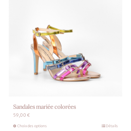
choisies
sur
la
page
du
produit
Sandales mariée colorées
59,00
€
Choix des options
Détails
Ce