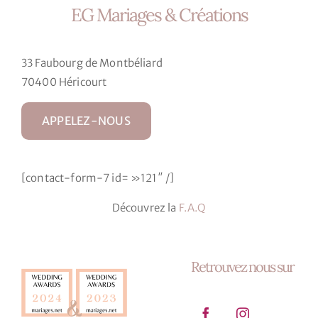
EG Mariages & Créations
a
plusieurs
variations.
33 Faubourg de Montbéliard
Les
70400 Héricourt
options
peuvent
APPELEZ-NOUS
être
choisies
sur
[contact-form-7 id= »121″ /]
la
page
Découvrez la
F.A.Q
du
produit
Retrouvez nous sur