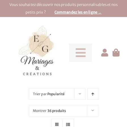
Passer
Vous souhaitez découvrir nos produits personnalisables et nos
au
petits prix ?
Commandez les en ligne →
contenu
Toggle
Navigati
Pour la mariée
Pour le marié
Trier par
Popularité
Pour une soirée
Montrer
36 produits