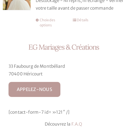
Déstockage - Ni repris, ni échangé - vérifier
être
initial
actuel
votre taille avant de passer commande
choisies
était :
est :
sur
2499,00 €.
1249,50 €.
Choix des
Détails
Ce
la
options
produit
page
a
du
plusieurs
EG Mariages & Créations
produit
variations.
Les
33 Faubourg de Montbéliard
options
70400 Héricourt
peuvent
être
APPELEZ-NOUS
choisies
sur
la
[contact-form-7 id= »121″ /]
page
du
Découvrez la
F.A.Q