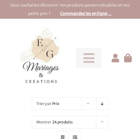
Passer
Vous souhaitez découvrir nos produits personnalisables et nos
au
petits prix ?
Commandez les en ligne →
contenu
Toggle
Navigati
Pour la mariée
Pour le marié
Trier par
Prix
Pour une soirée
Montrer
24 produits