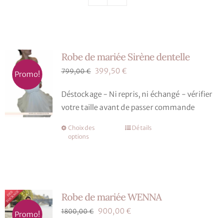
Nos mariés
Le blog d’Eloïse
Robe de mariée Sirène dentelle
Notre boutique – Notre histoire
Le
Le
399,50
€
799,00
€
Promo!
prix
prix
Déstockage - Ni repris, ni échangé - vérifier
Prenez RDV
initial
actuel
votre taille avant de passer commande
était :
est :
799,00 €.
399,50 €.
Choix des
Détails
Ce
options
produit
a
plusieurs
variations.
Robe de mariée WENNA
Les
options
Le
Le
900,00
€
1800,00
€
Promo!