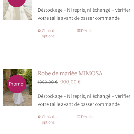
peuvent
prix
prix
Déstockage - Ni repris, ni échangé - vérifier
être
initial
actuel
votre taille avant de passer commande
choisies
était :
est :
sur
1800,00 €.
900,00 €.
Choix des
Détails
Ce
la
options
produit
page
a
du
plusieurs
produit
variations.
Robe de mariée MIMOSA
Les
options
Le
Le
900,00
€
1800,00
€
Promo!
peuvent
prix
prix
Déstockage - Ni repris, ni échangé - vérifier
être
initial
actuel
votre taille avant de passer commande
choisies
était :
est :
sur
1800,00 €.
900,00 €.
Choix des
Détails
Ce
la
options
produit
page