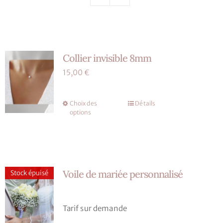
Nos mariés
Le blog d’Eloïse
Collier invisible 8mm
Notre boutique – Notre histoire
15,00
€
Prenez RDV
Choix des
Détails
Ce
options
produit
a
plusieurs
variations.
Voile de mariée personnalisé
Les
Stock épuisé
options
peuvent
Tarif sur demande
être