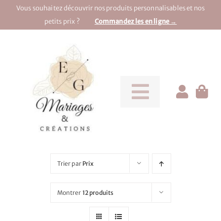
Passer
Vous souhaitez découvrir nos produits personnalisables et nos
au
petits prix ?
Commandez les en ligne →
contenu
Toggle
Navigati
Pour la mariée
Pour le marié
Trier par
Prix
Pour une soirée
Montrer
12 produits