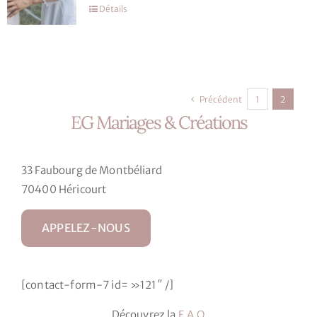
choisies
Détails
sur
la
page
du
produit
Précédent
1
2
EG Mariages & Créations
33 Faubourg de Montbéliard
70400 Héricourt
APPELEZ-NOUS
[contact-form-7 id= »121″ /]
Découvrez la
F.A.Q