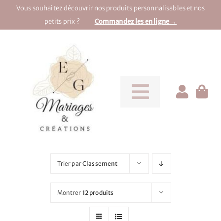
Passer
Vous souhaitez découvrir nos produits personnalisables et nos
au
petits prix ?
Commandez les en ligne →
contenu
Toggle
Navigati
Pour la mariée
Pour le marié
Trier par
Classement
Pour une soirée
Montrer
12 produits