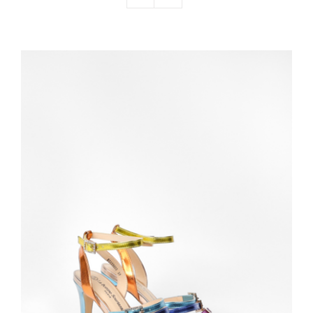
Nos mariés
Le blog d’Eloïse
Notre boutique – Notre histoire
Prenez RDV