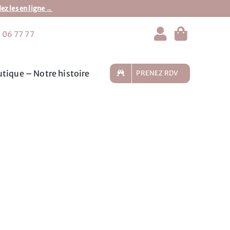
 les en ligne →
 06 77 77
tique – Notre histoire
PRENEZ RDV