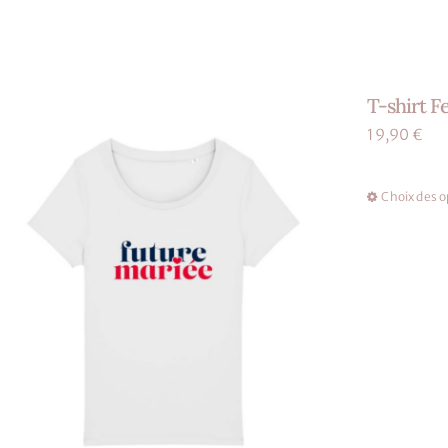
T-shirt F
19,90
€
Choix des o