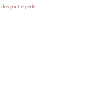
produit
e dos goutte perle