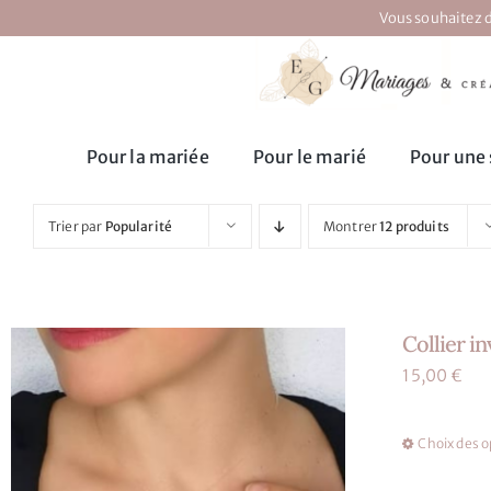
Passer
Vous souhaitez d
au
contenu
Pour la mariée
Pour le marié
Pour une 
Trier par
Popularité
Montrer
12 produits
Collier i
15,00
€
Choix des o