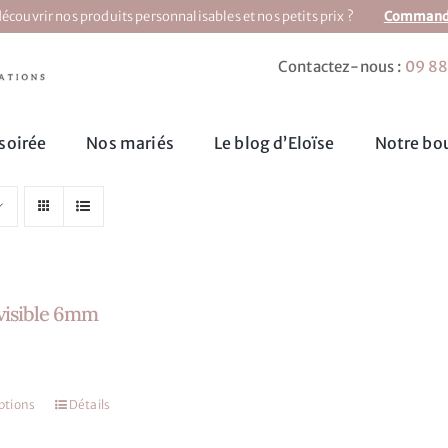
écouvrir nos produits personnalisables et nos petits prix ?
Commandez
Contactez-nous :
09 88
soirée
Nos mariés
Le blog d’Eloïse
Notre bou
nvisible 6mm
ptions
Détails
Ce
produit