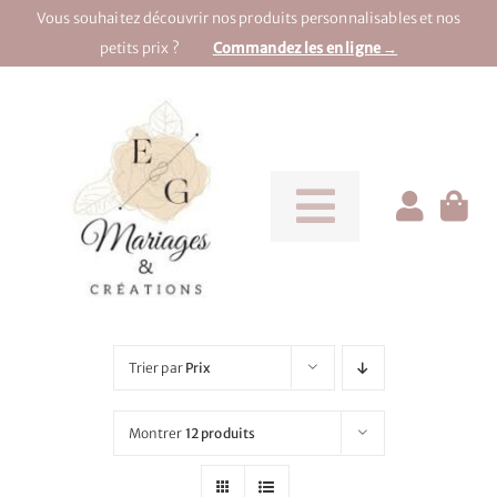
Passer
Vous souhaitez découvrir nos produits personnalisables et nos
au
petits prix ?
Commandez les en ligne →
contenu
Toggle
Navigati
Pour la mariée
Pour le marié
Trier par
Prix
Pour une soirée
Montrer
12 produits