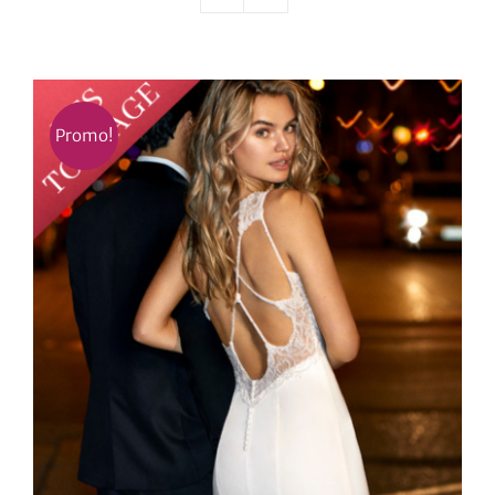
Nos mariés
Le blog d’Eloïse
Promo!
Notre boutique – Notre histoire
Prenez RDV