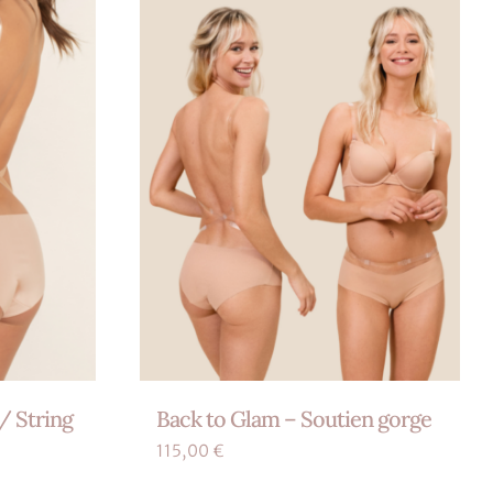
.
variations.
Les
options
peuvent
être
choisies
sur
la
page
du
produit
/ String
Back to Glam – Soutien gorge
115,00
€