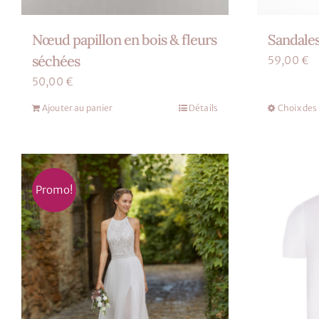
Nœud papillon en bois & fleurs
Sandales
séchées
59,00
€
50,00
€
Ajouter au panier
Détails
Choix des
Promo!