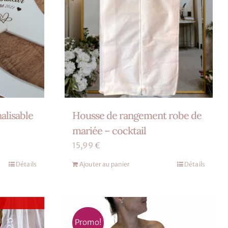
alisable
Housse de rangement robe de
mariée – cocktail
15,99
€
Détails
Ajouter au panier
Détails
.
Promo!