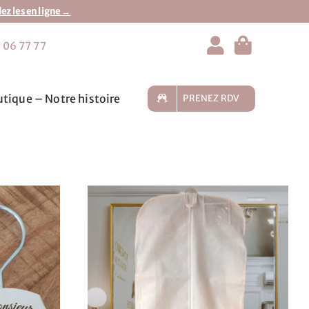
 les en ligne →
 06 77 77
tique – Notre histoire
PRENEZ RDV