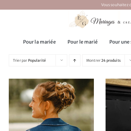
Passer
Vous souhaitez d
au
contenu
Pour la mariée
Pour le marié
Pour une 
Trier par
Popularité
Montrer
24 produits