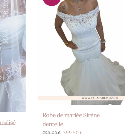
Robe de mariée Sirène
nnalisé
dentelle
Le
Le
399,50
€
799,00
€