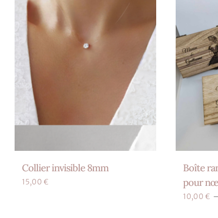
Les
options
peuvent
être
choisies
sur
la
page
du
produit
Collier invisible 8mm
Boîte r
pour nœ
15,00
€
10,00
€