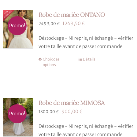
variations.
Robe de mariée ONTANO
Les
options
Le
Le
1249,50
€
2499,00
€
Promo!
peuvent
prix
prix
Déstockage - Ni repris, ni échangé - vérifier
être
initial
actuel
votre taille avant de passer commande
choisies
était :
est :
sur
2499,00 €.
1249,50 €.
Choix des
Détails
Ce
la
options
produit
page
a
du
plusieurs
produit
variations.
Robe de mariée MIMOSA
Les
options
Le
Le
900,00
€
1800,00
€
Promo!
peuvent
prix
prix
Déstockage - Ni repris, ni échangé - vérifier
être
initial
actuel
votre taille avant de passer commande
choisies
était :
est :