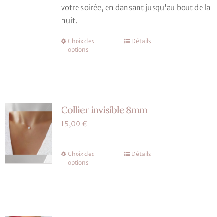
votre soirée, en dansant jusqu'au bout de la
la
nuit.
page
du
Choix des
Détails
Ce
produit
options
produit
a
plusieurs
variations.
Collier invisible 8mm
Les
options
15,00
€
peuvent
être
Choix des
Détails
Ce
choisies
options
produit
sur
a
la
plusieurs
page
variations.
du