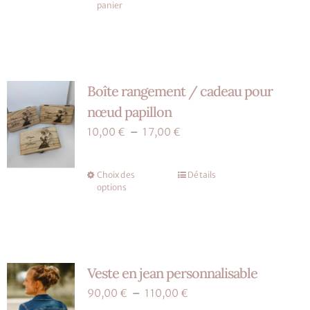
panier
Boîte rangement / cadeau pour
nœud papillon
Plage
10,00
€
–
17,00
€
de
prix :
Choix des
Détails
Ce
10,00 €
options
produit
à
a
17,00 €
plusieurs
variations.
Veste en jean personnalisable
Les
options
Plage
90,00
€
–
110,00
€
peuvent