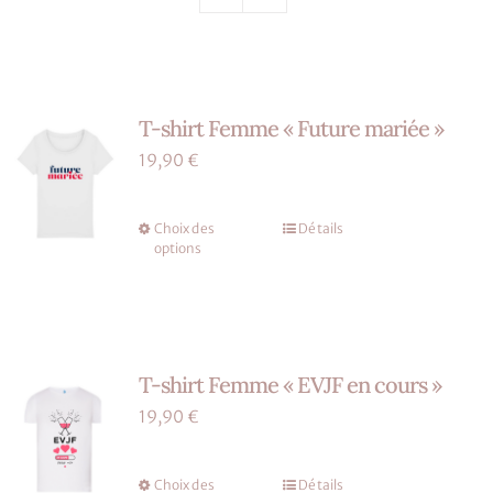
Nos mariés
Le blog d’Eloïse
T-shirt Femme « Future mariée »
Notre boutique – Notre histoire
19,90
€
Prenez RDV
Choix des
Détails
Ce
options
produit
a
plusieurs
variations.
T-shirt Femme « EVJF en cours »
Les
options
19,90
€
peuvent
être
Choix des
Détails
Ce