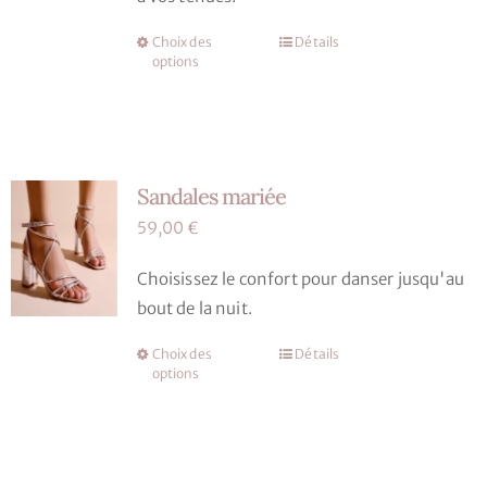
la
Choix des
Détails
Ce
page
options
produit
du
a
produit
plusieurs
variations.
Sandales mariée
Les
options
59,00
€
peuvent
Choisissez le confort pour danser jusqu'au
être
bout de la nuit.
choisies
sur
Choix des
Détails
Ce
la
options
produit
page
a
du
plusieurs
produit
variations.