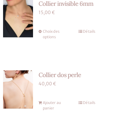
Collier invisible 6mm
Les
produit
options
15,00
€
peuvent
être
Choix des
Détails
Ce
choisies
options
produit
sur
a
la
plusieurs
page
variations.
du
Collier dos perle
Les
produit
options
40,00
€
peuvent
être
Ajouter au
Détails
choisies
panier
sur
la
page