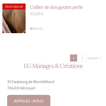
du
Collier de dos goutte perle
Stock épuisé
produit
90,00
€
Détails
1
2
Suivant
EG Mariages & Créations
33 Faubourg de Montbéliard
70400 Héricourt
APPELEZ-NOUS