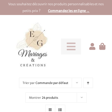
Passer
Vous souhaitez découvrir nos produits personnalisables et nos
au
petits prix ?
Commandez les en ligne →
contenu
Toggle
Navigati
Pour la mariée
Pour le marié
Trier par
Commande par défaut
Pour une soirée
Montrer
24 produits