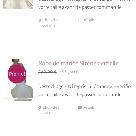
initial
actuel
votre taille avant de passer commande
choisies
était :
est :
sur
1800,00 €.
900,00 €.
Choix des
Détails
Ce
la
options
produit
page
a
du
plusieurs
produit
variations.
Robe de mariée Sirène dentelle
Les
options
Le
Le
399,50
€
799,00
€
Promo!
peuvent
prix
prix
Déstockage - Ni repris, ni échangé - vérifier
être
initial
actuel
votre taille avant de passer commande
choisies
était :
est :
sur
799,00 €.
399,50 €.
Choix des
Détails
Ce
la
options
produit
page
a
du
plusieurs
produit