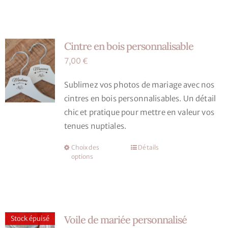
du
produit
Cintre en bois personnalisable
7,00
€
Sublimez vos photos de mariage avec nos
cintres en bois personnalisables. Un détail
chic et pratique pour mettre en valeur vos
tenues nuptiales.
Choix des
Détails
Ce
options
produit
a
plusieurs
variations.
Voile de mariée personnalisé
Les
Stock épuisé