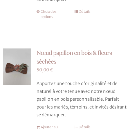
Choix des
Détails
Ce
options
produit
a
plusieurs
variations.
Nœud papillon en bois & fleurs
Les
options
séchées
peuvent
50,00
€
être
choisies
Apportez une touche d'originalité et de
sur
naturel à votre tenue avec notre nœud
la
papillon en bois personnalisable. Parfait
page
pour les mariés, témoins, et invités désirant
du
se démarquer.
produit
Ajouter au
Détails