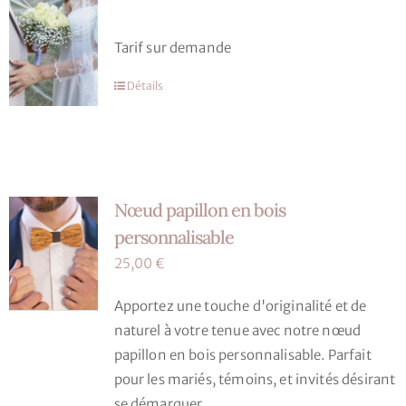
options
peuvent
Tarif sur demande
être
choisies
Détails
sur
la
page
du
produit
Nœud papillon en bois
personnalisable
25,00
€
Apportez une touche d'originalité et de
naturel à votre tenue avec notre nœud
papillon en bois personnalisable. Parfait
pour les mariés, témoins, et invités désirant
se démarquer.