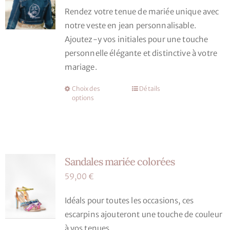
de
Rendez votre tenue de mariée unique avec
être
prix :
notre veste en jean personnalisable.
choisies
90,00 €
Ajoutez-y vos initiales pour une touche
sur
à
personnelle élégante et distinctive à votre
la
110,00 €
mariage.
page
du
Choix des
Détails
Ce
produit
options
produit
a
plusieurs
variations.
Sandales mariée colorées
Les
options
59,00
€
peuvent
Idéals pour toutes les occasions, ces
être
escarpins ajouteront une touche de couleur
choisies
à vos tenues.
sur