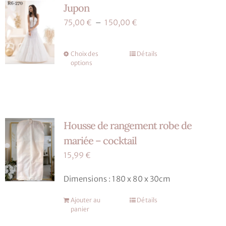
Jupon
Les
options
Plage
75,00
€
–
150,00
€
peuvent
de
être
prix :
Choix des
Détails
Ce
choisies
75,00 €
options
produit
sur
à
a
la
150,00 €
plusieurs
page
variations.
du
Housse de rangement robe de
Les
produit
options
mariée – cocktail
peuvent
15,99
€
être
choisies
Dimensions : 180 x 80 x 30cm
sur
Ajouter au
Détails
la
panier
page