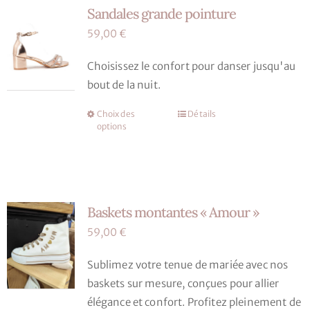
Sandales grande pointure
Les
options
59,00
€
peuvent
Choisissez le confort pour danser jusqu'au
être
bout de la nuit.
choisies
sur
Choix des
Détails
Ce
la
options
produit
page
a
du
plusieurs
produit
variations.
Baskets montantes « Amour »
Les
options
59,00
€
peuvent
Sublimez votre tenue de mariée avec nos
être
baskets sur mesure, conçues pour allier
choisies
élégance et confort. Profitez pleinement de
sur