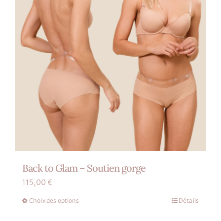
Back to Glam – Soutien gorge
115,00
€
Choix des options
Détails
Ce
produit