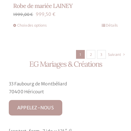
Robe de mariée LAINEY
Le
Le
999,50
€
1999,00
€
prix
prix
Choix des options
Détails
Ce
initial
actuel
produit
était :
est :
a
1999,00 €.
999,50 €.
plusieurs
1
2
3
Suivant
variations.
EG Mariages & Créations
Les
options
peuvent
33 Faubourg de Montbéliard
être
70400 Héricourt
choisies
sur
APPELEZ-NOUS
la
page
du