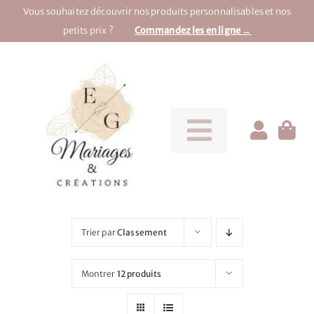
Passer
Vous souhaitez découvrir nos produits personnalisables et nos
au
petits prix ?
Commandez les en ligne →
contenu
Toggle
Navigati
Pour la mariée
Pour le marié
Trier par
Classement
Pour une soirée
Montrer
12 produits